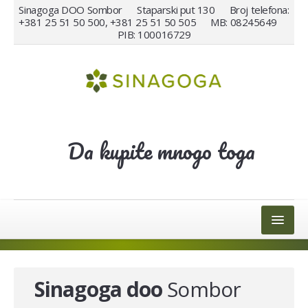
Sinagoga DOO Sombor Staparski put 130 Broj telefona:
+381 25 51 50 500, +381 25 51 50 505 MB: 08245649
PIB: 100016729
Da kupite mnogo toga
HOME
MALOPRODAJA
Sinagoga doo
Sombor
VELEPRODAJA