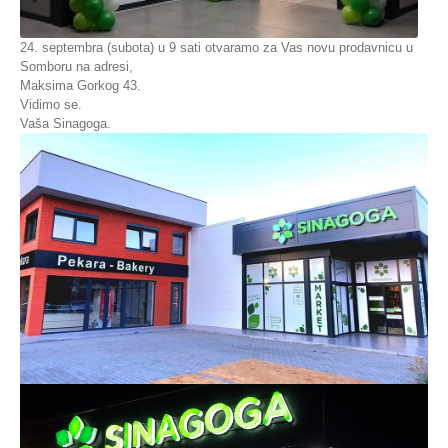
MARKET 4
24. septembra (subota) u 9 sati otvaramo za Vas novu prodavnicu u
Somboru na adresi,
MARKET 5
Maksima Gorkog 43.
Vidimo se.
MARKET 6
Vaša Sinagoga.
MARKET 7
MARKET 8
MARKET 9
MARKET 10
MARKET 11
MARKET 12
MARKET 13
ZAPOSLENJE