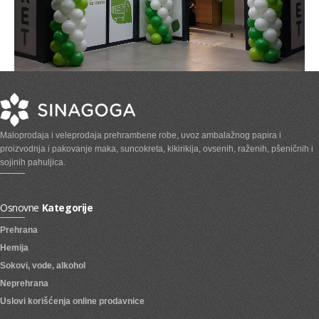
Maloprodaja i veleprodaja prehrambene robe, uvoz ambalažnog papira i
proizvodnja i pakovanje maka, suncokreta, kikirikija, ovsenih, raženih, pšeničnih i
sojinih pahuljica.
Osnovne
Kategorije
Prehrana
Hemija
Sokovi, vode, alkohol
Neprehrana
Uslovi korišćenja online prodavnice